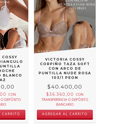
A COSSY
VICTORIA COSSY
RIANGULO
CORPIÑO TAZA SOFT
PUNTILLA
CON ARCO DE
BROCHE
PUNTILLA NUDE ROSA
O BLANCO
103/1 PEON
JAZ
00,00
$40.400,00
,00
$36.360,00
CON
CON
 O DEPÓSITO
TRANSFERENCIA O DEPÓSITO
RIO
BANCARIO
L CARRITO
AGREGAR AL CARRITO