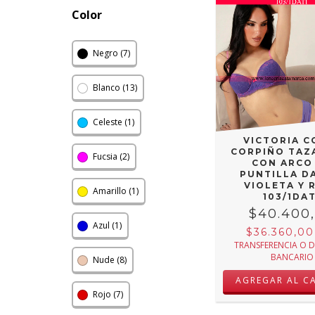
Color
Negro (7)
Blanco (13)
Celeste (1)
VICTORIA C
CORPIÑO TAZ
Fucsia (2)
CON ARCO
PUNTILLA D
VIOLETA Y 
Amarillo (1)
103/1DAT
$40.400
Azul (1)
$36.360,0
TRANSFERENCIA O 
BANCARIO
Nude (8)
AGREGAR AL C
Rojo (7)