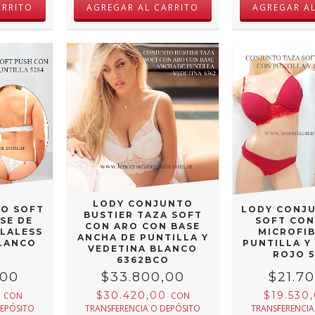
ARRITO
AGREGAR AL CARRITO
AGREGAR A
LODY CONJUNTO
O SOFT
LODY CONJ
BUSTIER TAZA SOFT
SE DE
SOFT CON
CON ARO CON BASE
OLALESS
MICROFI
ANCHA DE PUNTILLA Y
LANCO
PUNTILLA Y
VEDETINA BLANCO
ROJO 
6362BCO
,00
$33.800,00
$21.7
0
$30.420,00
$19.530
CON
CON
DEPÓSITO
TRANSFERENCIA O DEPÓSITO
TRANSFERENCIA