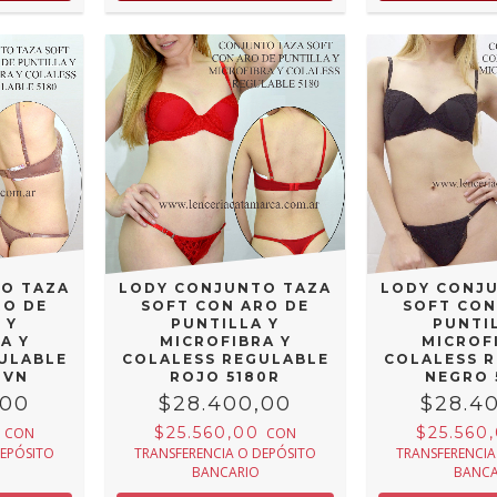
O TAZA
LODY CONJUNTO TAZA
LODY CONJ
RO DE
SOFT CON ARO DE
SOFT CON
 Y
PUNTILLA Y
PUNTI
A Y
MICROFIBRA Y
MICROF
ULABLE
COLALESS REGULABLE
COLALESS 
0VN
ROJO 5180R
NEGRO 
,00
$28.400,00
$28.4
0
$25.560,00
$25.560
CON
CON
DEPÓSITO
TRANSFERENCIA O DEPÓSITO
TRANSFERENCIA
BANCARIO
BANCA