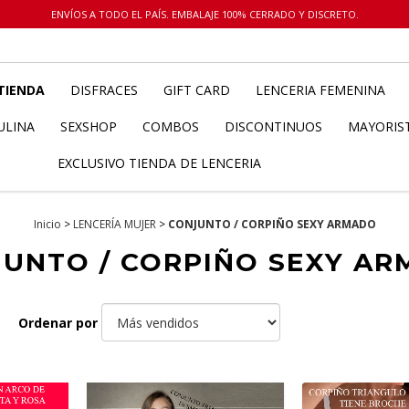
ENVÍOS A TODO EL PAÍS. EMBALAJE 100% CERRADO Y DISCRETO.
TIENDA
DISFRACES
GIFT CARD
LENCERIA FEMENINA
ULINA
SEXSHOP
COMBOS
DISCONTINUOS
MAYORIS
EXCLUSIVO TIENDA DE LENCERIA
Inicio
>
LENCERÍA MUJER
>
CONJUNTO / CORPIÑO SEXY ARMADO
UNTO / CORPIÑO SEXY A
Ordenar por