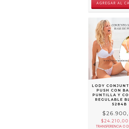
AGREGAR AL C
LODY CONJUNT
PUSH CON BA
PUNTILLA Y C
REGULABLE B
5284B
$26.900
$24.210,0
TRANSFERENCIA O 