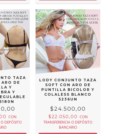
UNTO TAZA
LODY CONJUNTO TAZA
 ARO DE
SOFT CON ARO DE
LLA Y
PUNTILLA BICOLOR Y
IBRA Y
COLALESS BLANCO
REGULABLE
5236UN
5180N
00,00
$24.500,00
,00
$22.050,00
CON
CON
 O DEPÓSITO
TRANSFERENCIA O DEPÓSITO
RIO
BANCARIO