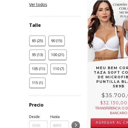
Ver todos
Talle
85 (25)
90 (15)
95 (13)
100 (21)
MEU BEM CO
105 (11)
110 (7)
TAZA SOFT C
DE MICROFI
PUNTILLA B
115 (1)
589B
$35.700
$32.130,0
Precio
TRANSFERENCIA O 
BANCARIO
Desde
Hasta
AGREGAR AL C