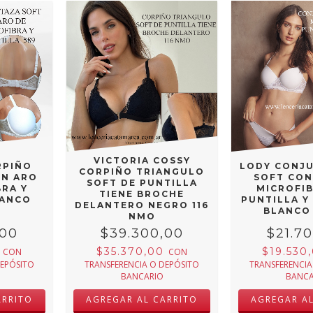
VICTORIA COSSY
RPIÑO
LODY CONJ
CORPIÑO TRIANGULO
ON ARO
SOFT CON
SOFT DE PUNTILLA
BRA Y
MICROFI
TIENE BROCHE
LANCO
PUNTILLA Y
DELANTERO NEGRO 116
BLANCO
NMO
,00
$39.300,00
$21.7
0
$35.370,00
$19.530
CON
CON
DEPÓSITO
TRANSFERENCIA O DEPÓSITO
TRANSFERENCIA
BANCARIO
BANCA
ARRITO
AGREGAR AL CARRITO
AGREGAR A