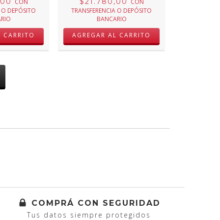
,00
$21.780,00
CON
CON
 O DEPÓSITO
TRANSFERENCIA O DEPÓSITO
RIO
BANCARIO
L CARRITO
AGREGAR AL CARRITO
COMPRÁ CON SEGURIDAD
Tus datos siempre protegidos