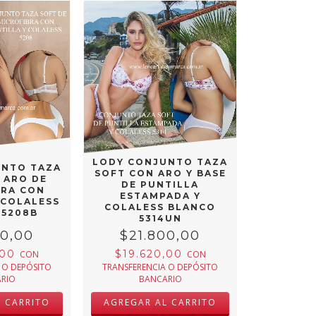
LODY CONJUNTO TAZA
UNTO TAZA
SOFT CON ARO Y BASE
 ARO DE
DE PUNTILLA
BRA CON
ESTAMPADA Y
 COLALESS
COLALESS BLANCO
 5208B
5314UN
00,00
$21.800,00
,00
$19.620,00
CON
CON
 O DEPÓSITO
TRANSFERENCIA O DEPÓSITO
RIO
BANCARIO
L CARRITO
AGREGAR AL CARRITO