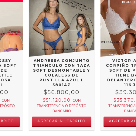
OSSY
ANDRESSA CONJUNTO
VICTORI
A SOFT
TRIANGULO CON TAZA
CORPIÑO T
 DE
SOFT DESMONTABLE Y
SOFT DE 
ATILE
COLALESS DE
TIENE 
ROSA
PUNTILLA AZUL L
DELANTER
I
5801AZ
116 
,00
$56.800,00
$39.3
0
$51.120,00
$35.370
CON
CON
DEPÓSITO
TRANSFERENCIA O DEPÓSITO
TRANSFERENCIA
BANCARIO
BANCA
ARRITO
AGREGAR AL CARRITO
AGREGAR A