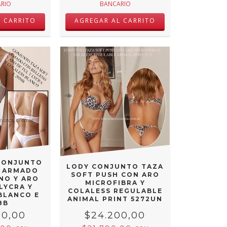
RIO
BANCARIO
L CARRITO
AGREGAR AL CARRITO
CONJUNTO
LODY CONJUNTO TAZA
T ARMADO
SOFT PUSH CON ARO
NO Y ARO
MICROFIBRA Y
 LYCRA Y
COLALESS REGULABLE
BLANCO E
ANIMAL PRINT 5272UN
8B
00,00
$24.200,00