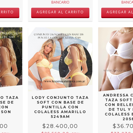
BANCARIO
BANCA
ARRITO
AGREGAR AL CARRITO
AGREGAR A
ANDRESSA 
O TAZA
LODY CONJUNTO TAZA
TAZA SOF
SE DE
SOFT CON BASE DE
CON RELLE
CON
PUNTILLA CON
DE TUL Y
ISON
COLALESS AMARILLO
COLALESS 
5249AM
205
,00
$28.400,00
$36.7