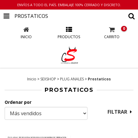
ENVÍOS A TODO EL PAÍS. EMBALAJE 100% CERRADO Y DISCRETO.
PROSTATICOS
0
INICIO
PRODUCTOS
CARRITO
Inicio
>
SEXSHOP
>
PLUG ANALES
>
Prostaticos
PROSTATICOS
Ordenar por
FILTRAR