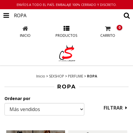
ENVÍOS A TODO EL PAÍS. EMBALAJE 100% CERRADO Y DISCRETO.
ROPA
0
INICIO
PRODUCTOS
CARRITO
Inicio
>
SEXSHOP
>
PERFUME
>
ROPA
ROPA
Ordenar por
FILTRAR