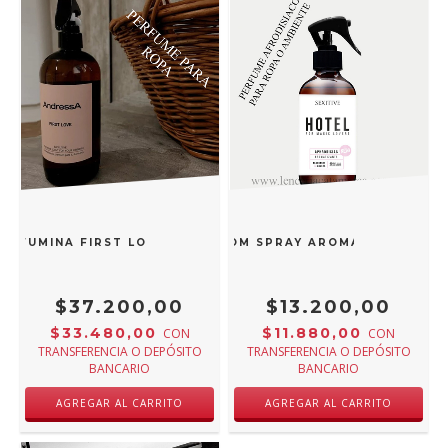
ERFUMINA FIRST LOVE PARA LA ROPA 500 ML
PERFUME FOR MAGIC LOVERS ROOM SPRAY AROMATIZANTE P
$37.200,00
$13.200,00
$33.480,00
$11.880,00
CON
CON
TRANSFERENCIA O DEPÓSITO
TRANSFERENCIA O DEPÓSITO
BANCARIO
BANCARIO